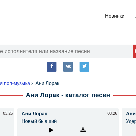
Новинки
fb
vk
tw
ая поп-музыка
›
Ани Лорак
Ани Лорак - каталог песен
03:25
Ани Лорак
03:26
Ани
Новый бывший
Уде