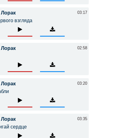
 Лорак
03:17
рвого взгляда
 Лорак
02:58
 Лорак
03:20
абли
 Лорак
03:35
игай сердце