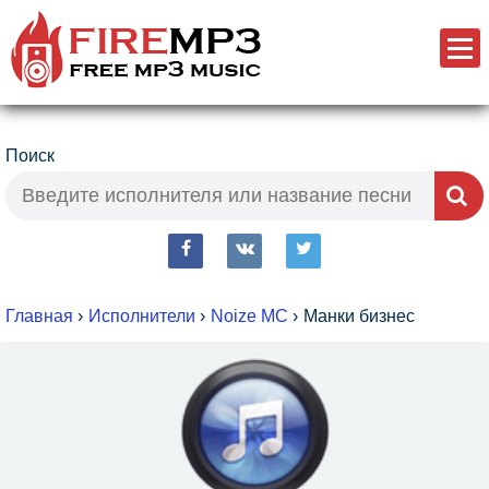
Поиск
fb
vk
tw
Главная
›
Исполнители
›
Noize MC
›
Манки бизнес