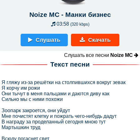
Noize MC
-
Манки бизнес
03:58
(320 kbps)
Слушать
Скачать
Слушать все песни
Noize MC
Текст песни
Я гляжу из-за решётки на столпившихся вокруг зевак
Я корчу им рожи
Они тычут в меня пальцами и даются диву как
Сильно мы с ними похожи
Зоопарк закроется, они уйдут
Мне почистят клетку и пожрать чего-нибудь дадут
В награду за проделанный сегодня мною тут
Мартышкин труд
Всюду погаснет свет