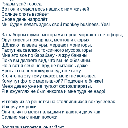
Рядом уснёт сосед
Вот он и смысл весь наших с ним жизней
Солнце опять взойдёт
Снова день напролёт
Мы будем делать здесь свой monkey business. Yes!
За забором шумит моторами город, моргают светофоры,
Орут сирены пожарных, ментов и скорых
Щёлкают клавиатуры, мерцают мониторы,
Растут на свалках токсичного мусора горы
Мне это всё по барабану - я жру бананы,
Пока вы делаете вид, что вы не обезьяны.
Но а вот я себе не вру, не пытаюсь даже -
Бросаю на пол кожуру и туда же гажу.
Кто что на эту тему скажет, меня не колышет.
Кому тут фото с мартышкой? Подходите ближе!
Меня давно уже не пугают фотоаппараты,
Я в джунглях не был никогда и мне туда не надо!
Я гляжу из-за решётки на столпившихся вокруг зевак
Я корчу им рожи
Они тычут в меня пальцами и даются диву как
Сильно мы с ними похожи
Зоопарк закроется, они уйдут